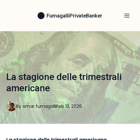
FumagalliPrivateBanker
La stagione delle trimestrali
americane
By
omar
fumagalli
Feb 13, 2026
La stagione delle trimestrali americane