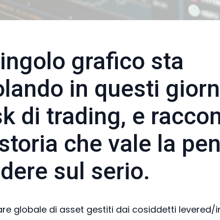
ingolo grafico sta
olando in questi giorn
sk di trading, e racco
storia che vale la pe
dere sul serio.
e globale di asset gestiti dai cosiddetti levered/