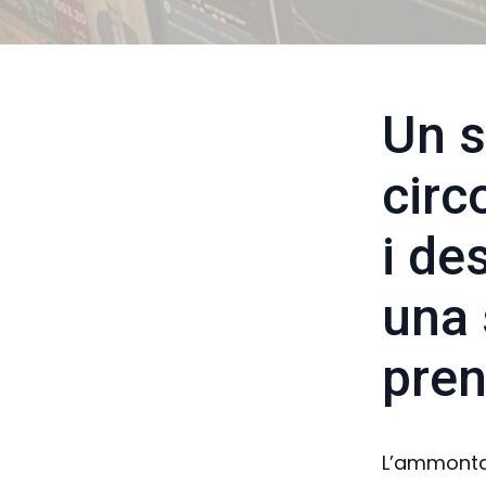
Un s
circ
i de
una 
pren
L’ammontar