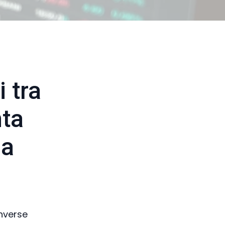
i tra
nta
na
inverse